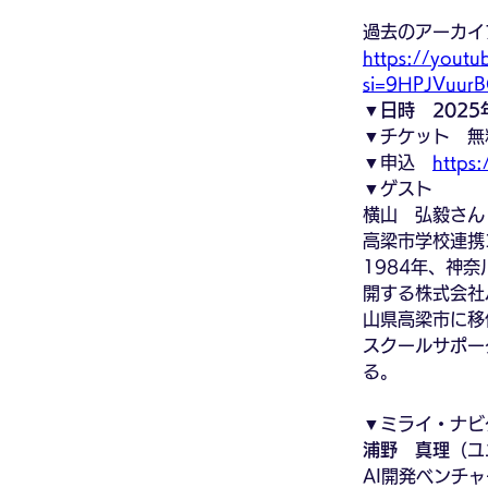
過去のアーカイ
https://yout
si=9HPJVuur
▼日時　2025年
▼チケット　無
▼申込　
https:
▼ゲスト
横山　弘毅さん
高梁市学校連携
1984年、神
開する株式会社
山県高梁市に移
スクールサポータ
る。
▼ミライ・ナビ
浦野　真理
（ユ
AI開発ベンチ