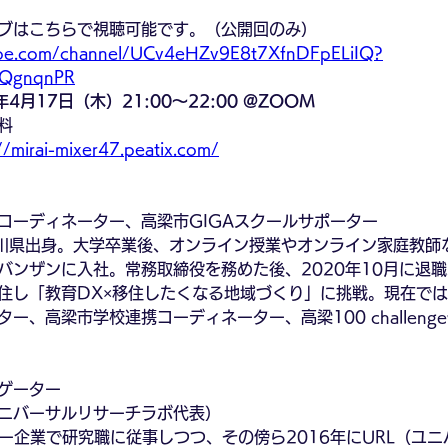
ブはこちらで視聴可能です。（公開回のみ）
ube.com/channel/UCv4eHZv9E8t7XfnDFpELiIQ?
BQgnqnPR
4月17日（木）21:00～22:00 @ZOOM
料
//mirai-mixer47.peatix.com/
コーディネーター、高梁市GIGAスクールサポーター
奈川県出身。大学卒業後、オンライン授業やオンライン家庭教師
バンザンに入社。常務取締役を務めた後、2020年10月に退職
住し「教育DX×移住したくなる地域づくり」に挑戦。現在では
ー、高梁市学校連携コーディネーター、高梁100 challeng
ゲーター
ニバーサルリサーチラボ代表）
ャー企業で研究職に従事しつつ、その傍ら2016年にURL（ユ