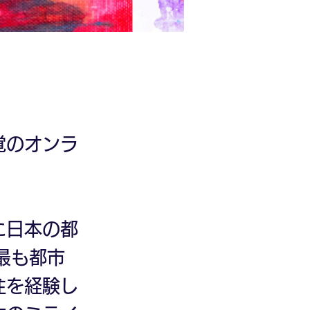
覚のオンラ
に日本の都
最も都市
住を経験し