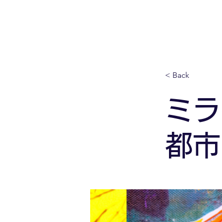
< Back
ミラ
都市