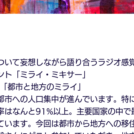
ついて妄想しながら語り合うラジオ感
ント「ミライ・ミキサー」
は「都市と地方のミライ」
都市への人口集中が進んでいます。特
率はなんと91%以上。主要国家の中で
ています。今回は都市から地方への移