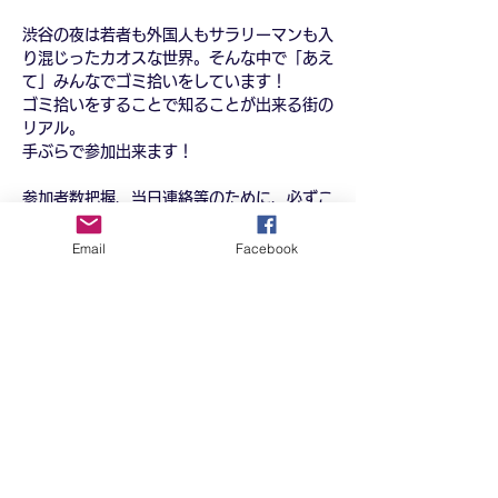
渋谷の夜は若者も外国人もサラリーマンも入
り混じったカオスな世界。そんな中で「あえ
て」みんなでゴミ拾いをしています！
ゴミ拾いをすることで知ることが出来る街の
リアル。
手ぶらで参加出来ます！
参加者数把握、当日連絡等のために、必ずこ
ちらから申し込みをお願いします▼
https://docs.google.com/forms/d/e/1F
Email
Facebook
AIpQLScEOU4Jkqhvqywb9dPiqBpLE_8z
nBW2fpiQn_5l1AQ1oW8xKA/viewform
?usp=dialog
日時：8月12日（水）　20時集合
　　※雨天の場合は中止します。（懇親会開
催の可能性あり）
　　※中止の場合は前日または当日にメール
で連絡いたします。
　　※1時間半程度の活動ですが、途中まで
でも構いません。