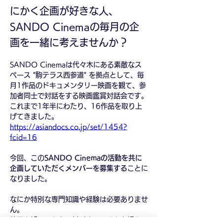
にかく企画が好きな人、
SANDO Cinemaの毎月の企
画を一緒に考えませんか？
SANDO Cinemaは代々木にある素敵なス
ペース "駒テラス西参道" を拠点として、毎
月1作品のドキュメンタリー映画を観て、参
加者同士で対話をする映画鑑賞対話会です。
これまで1年半にわたり、16作品を取り上
げてきました。
https://asiandocs.co.jp/set/1454?
fcid=16
今回、この
SANDO Cinemaの活動を共に
企画していただくメンバーを募集する
ことに
なりました。
なにか特別な専門知識や経験は必要ありませ
ん。
映画を観てみんなで対話する、そんな場を一