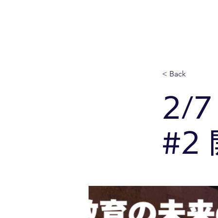
< Back
2/
#2