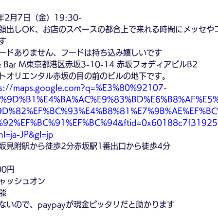
年2月7日（金）19:30-
顔出しOK、お店のスペースの都合上で来れる時間にメッセや
す
ードありません、フードは持ち込み嬉しいです
& Bar M東京都港区赤坂3-10-14 赤坂フォディアビルB2
トオリエンタル赤坂の目の前のビルの地下です。
ps://maps.google.com?q=%E3%80%92107-
6%9D%B1%E4%BA%AC%E9%83%BD%E6%B8%AF%E5
9D%82%EF%BC%93%E4%B8%81%E7%9B%AE%EF%BC
92%EF%BC%91%EF%BC%94&ftid=0x60188c7f31925f
l=ja-JP&gl=jp
坂見附駅から徒歩2分赤坂駅1番出口から徒歩4分
00円
ャッシュオン
能
ないので、paypayが現金ピッタリだと助かります