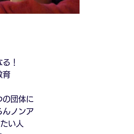
なる！
教育
つの団体に
ろんノンア
みたい人