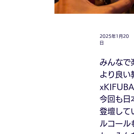
2025年1月20
日
みんなで
より良い
xKIFU
今回も日
登壇して
ルコール