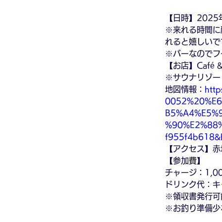
【日時】2025
※来れる時間に
れると嬉しいで
※バーなのでフ
【お店】Café 
※サウナリゾー
地図情報：
htt
0052%20%E
B5%A4%E5%
%90%E2%88%
f955f4b618&h
【アクセス】赤
【参加費】
チャージ：1,0
ドリンク代：キ
※領収書発行可
※お釣り準備少