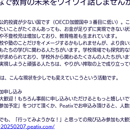
なで教育の未来をワイワイ話しません
公的投資が少ない国です（OECD加盟国中３番目に低い）。
たいことがたくさんあっても、お金が足りずに実現できない状
や不登校児は増加しており、教育格差も生まれています。
校や塾のことだけをイメージするかもしれませんが、より良い
もたちの学びに関わる人たちがいます。学校現場でも探究的な
が求められており、学校外から関わるたくさんの人たちがいま
実現しようと頑張る人たちは、やりがい搾取の上で成り立って
BARは、こんな現状を少しでも変えていこうという活動です。
参加申し込み
大歓迎！もちろん事前に申し込みいただけるともっと嬉しいで
で「参加予定」をつけて頂くか、Peatixでお申込み頂けると、人
でも、「行ってみようかな！」と思っての飛び込み参加も大歓
ar20250207.peatix.com/