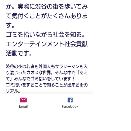
か。実際に渋谷の街を歩いてみ
て気付くことがたくさんありま
す。
ゴミを拾いながら社会を知る。
エンターテインメント社会貢献
活動です。
渋谷の夜は若者も外国人もサラリーマンも入
り混じったカオスな世界。そんな中で「あえ
て」みんなでゴミ拾いをしています！
ゴミ拾いをすることで知ることが出来る街の
リアル。
手ぶらで参加出来ます！
Email
Facebook
参加者数把握、当日連絡等のために、必ずこ
ちらから申し込みをお願いします▼
https://docs.google.com/forms/d/e/1F
AIpQLSf45zq6slLfY5uVQvGyGLnrkyM