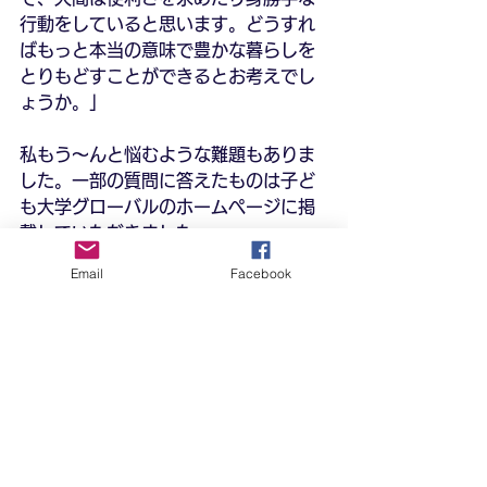
行動をしていると思います。どうすれ
ばもっと本当の意味で豊かな暮らしを
とりもどすことができるとお考えでし
ょうか。」
私もう～んと悩むような難題もありま
した。一部の質問に答えたものは子ど
も大学グローバルのホームページに掲
載していただきました。
https://cug.cu-
Email
Facebook
mito.or.jp/report/answer_11-05/
講演後はなぜかサイン会状態。最近の
小学校ではサインし合うことが流行っ
ているらしいです。突然 "サインくださ
い" と言われても格好いいサインなんて
持っていないので・・・困りました。
小学生の女の子は、ここに書いてくだ