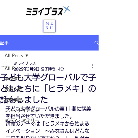
ME
NU
記事
All Posts
ミライプラス
All Posts
2025年3月9日
読了時間: 4分
子ども大学グローバルで子
学校作り
どもたちに「ヒラメキ」の
教員支援
話をしました
探究学習
子ども大学グローバルの第11期に講義
シネマダイアログ
を担当させていただきました。
ミライ・ミキサー
講義のテーマは「ヒラメキから始まる
イノベーション　〜みなさんはどんな